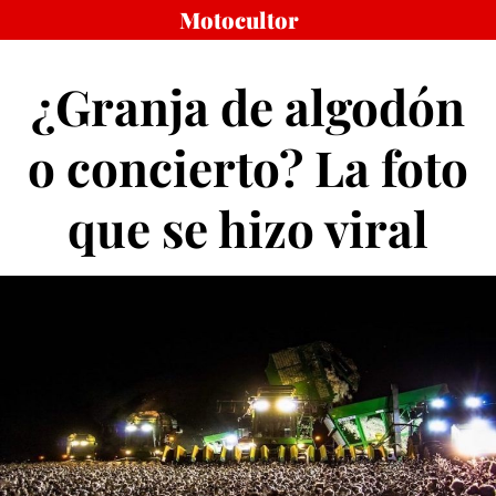
S
Motocultor
a
l
¿Granja de algodón
t
a
o concierto? La foto
r
a
l
que se hizo viral
c
o
n
t
e
n
i
d
o