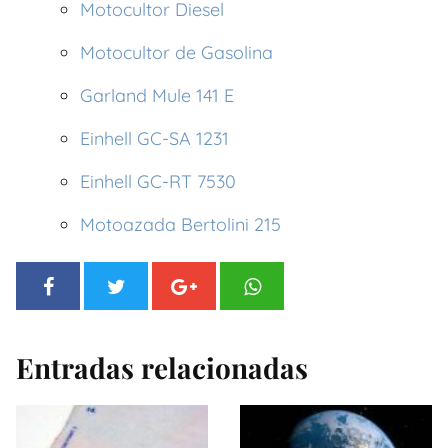
Motocultor Diesel
Motocultor de Gasolina
Garland Mule 141 E
Einhell GC-SA 1231
Einhell GC-RT 7530
Motoazada Bertolini 215
Entradas relacionadas